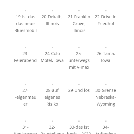
19-Ist das
20-Dekalb,
21-Franklin
22-Drive In
das neue
Illinois
Grove,
Friedhof
Bluesmobil
Illinois
23-
24-Colo
25-
26-Tama,
Feierabend
Motel, Iowa
unterwegs
Iowa
mit V-max
27-
28-auf
29-Und los
30-Grenze
Felgenmau
eigenes
Nebraska-
er
Risiko
Wyoming
31-
32-
33-das ist
34-
Konkurrenz
Baustellena
hoch – 2633
Auftanken