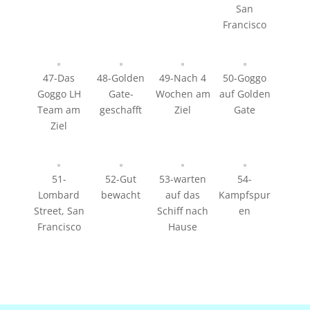
San
Francisco
47-Das
48-Golden
49-Nach 4
50-Goggo
Goggo LH
Gate-
Wochen am
auf Golden
Team am
geschafft
Ziel
Gate
Ziel
51-
52-Gut
53-warten
54-
Lombard
bewacht
auf das
Kampfspur
Street, San
Schiff nach
en
Francisco
Hause