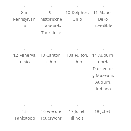
8-in
9-
10-Delphos,
11-Mauer-
Pennsylvani
historische
Ohio
Deko-
a
Standard-
Gemälde
Tankstelle
12-Minerva,
13-Canton,
13a-Fulton,
14-Auburn-
Ohio
Ohio
Ohio
Cord-
Duesenber
g Museum,
Auburn,
Indiana
15-
16-wie die
17-Joliet,
18-Joliet!!
Tankstopp
Feuerwehr
Illinois
…