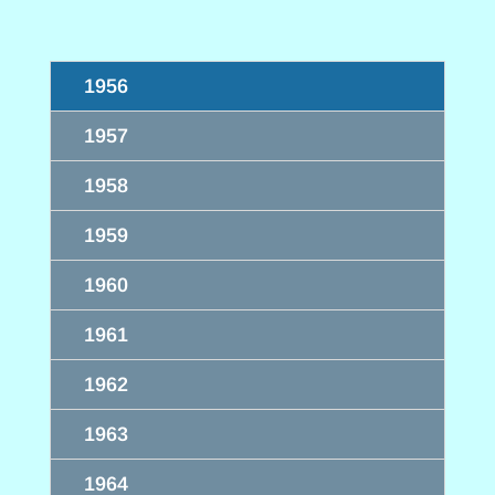
1956
1957
1958
1959
1960
1961
1962
1963
1964