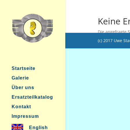
Keine E
Die angefragte 
Sie die Navigati
(c) 2017 Uwe St
Startseite
Galerie
Über uns
Ersatzteilkatalog
Kontakt
Impressum
English